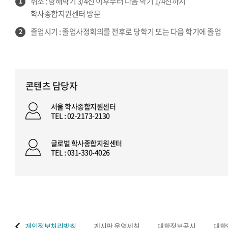
취소 : 당해학기 3/4선 이후부터 다음 학기 1/4선까지
1
학사종합지원센터 방문
졸업시기 : 졸업사정회의를 전후로 당학기 또는 다음 학기에 졸업
2
콘텐츠 담당자
서울 학사종합지원센터
TEL : 02-2173-2130
글로벌 학사종합지원센터
TEL : 031-330-4026
 맵
개인정보처리방침
게시판 운영세칙
대학정보공시
대학