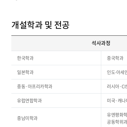
개설학과 및 전공
석사과정
한국학과
중국학과
일본학과
인도∙아세
중동·아프리카학과
러시아·CI
유럽연합학과
미국·캐나
유엔평화학
중남미학과
공동학위과