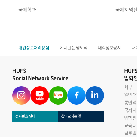
국제학과
국제지역
개인정보처리방침
게시판 운영세칙
대학정보공시
대
HUFS
HUF
Social Network Service
입학
학부
일반대
통번역
국제지
전화번호 안내
찾아오시는 길
법학전
교육대
글로벌