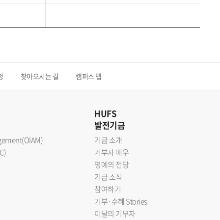
청
찾아오시는 길
캠퍼스 맵
HUFS
발전기금
nagement(OIAM)
기금 소개
C)
기부자 예우
명예의 전당
기금 소식
참여하기
기부·수혜 Stories
이달의 기부자