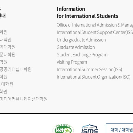
S
Information
안내
for International Students
Office of International Admission & Ma
학원
International Student Support Center(ISS
대학원
Undergraduate Admission
역대학원
Graduate Admission
문대학원
Student Exchange Program
학원
Visiting Program
공공리더십대학원
International Summer Session(ISS)
학원
International Student Organization(ISO)
L 대학원
대학원
미디어커뮤니케이션대학원
대학 / 대학원