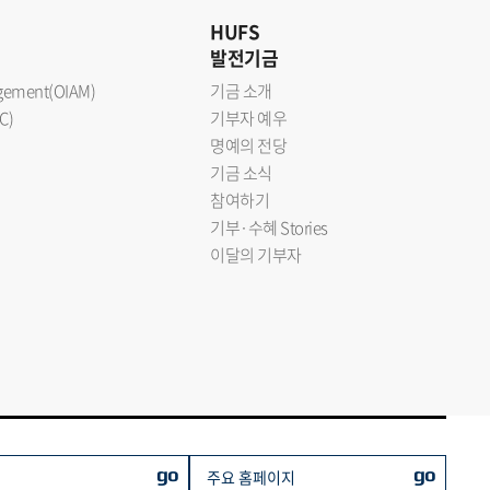
HUFS
발전기금
nagement(OIAM)
기금 소개
C)
기부자 예우
명예의 전당
기금 소식
참여하기
기부·수혜 Stories
이달의 기부자
go
go
주요 홈페이지