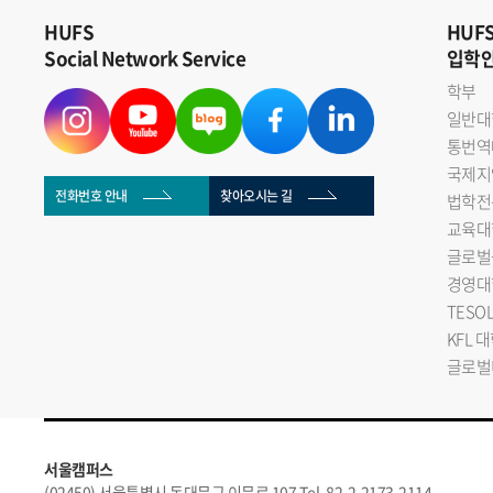
HUFS
HUF
Social Network Service
입학
학부
일반대
통번역
국제지
전화번호 안내
찾아오시는 길
법학전
교육대
글로벌
경영대
TESO
KFL 
글로벌
서울캠퍼스
(02450) 서울특별시 동대문구 이문로 107 Tel. 82-2-2173-2114