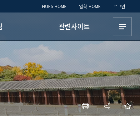
HUFS HOME
입학 HOME
로그인
림
관련사이트
공지
한국학 연구
앨범
한국어 교원
동영상
정부 및 공공
동아리
7+1)
보
현재 페이지를 즐겨찾는 메뉴로