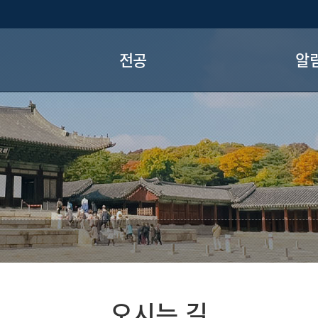
전공
알
교과소개
학과
졸업내규
학과
장학정보
학과 
전공로드맵
학회 및 
ll
파견학생(
홍
오시는 길