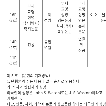
부제
부제
부제
교명
교명
교명
16P
논제
성명
성명
이 논문을
성명
(3
호
)
성명
영문논제
영문
논
석사
(
박사
)
석사
(
박사
)
논제
학위논문
학위논문
본문
년월
14P
졸업
전공
일
(4
호
)
년월
전공
11P
(5
호
)
제 5 조
(문헌의 기재방법)
1. 단행본의 주는 다음과 같은 순서로 인용한다.
가. 저자와 편집자의 성명
외국인의 성명은 John S. Wason(또는 J. S. Waston)이라고
기재한다.
다만, 인문, 사회, 과학계 논문의 참고문헌 항에는 외국인의 성