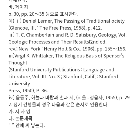
바. 페이지
p. 30, pp. 20～35 등으로 표시한다.
예) ⅰ) Deniel Lerner, The Passing of Traditional ociety
(Glencoe, Ⅲ. : The Free Press, 1958), p. 412.
ⅱ) T. C. Chamberlain and R. D. Salisbury, Geology, Vol. 
Geologic Processes and Their Results(2nd ed.
rev,; New York : Henry Holt & Co., 1906), pp. 155～156.
ⅲ)Virgil K. Whittaker, The Religious Basis of Spenser’s
Thought
(Stanford University Publications : Language and
Literature, Vol. Ⅲ, No. 3 ; Stanford, Calif, : Stanford
University
Press, 1950), P. 36.
ⅳ) 윤동주, 하늘과 바람과 별과 시, (서울 : 정음사, 1955), p. 29
2. 정기 간행물의 경우 다음과 같은 순서로 인용한다.
가. 저 자 명
나. 논문제목
“ ” 안에 써 넣는다.