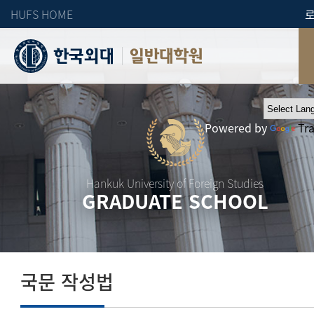
HUFS HOME
일반대학원
Powered by
Tr
Hankuk University of Foreign Studies
GRADUATE SCHOOL
국문 작성법