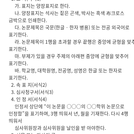
가. 표지는 양장표지로 한다.
나. 양장표지는 석사는 짙은 곤색, 박사는 흑색 布크로스
금박으로 인쇄한다.
다. 논문제목은 국문(한글‧한자 병용) 또는 전공 외국어로
표기한다.
라. 논문제목이 1행을 초과할 경우 끝행은 중앙에 균형을 맞
표기한다.
마. 부제가 있을 경우 주제의 아래편 중앙에 균형을 맞추어
표기한다.
바. 학교명, 대학원명, 전공명, 성명은 한글 또는 한자로
표기한다.
2. 속 표 지(서식2)
3. 심사청구서(서식3)
4. 인 정 서(서식4)
인정서 상단에 “이 논문을 ○○○의 ○○학위 논문으로
인정함”을 표기하며, 3행 띄워서 년, 월을 기재한다. 다시 4행
띄워서
심사위원장과 심사위원을 날인을 받 아야한다.