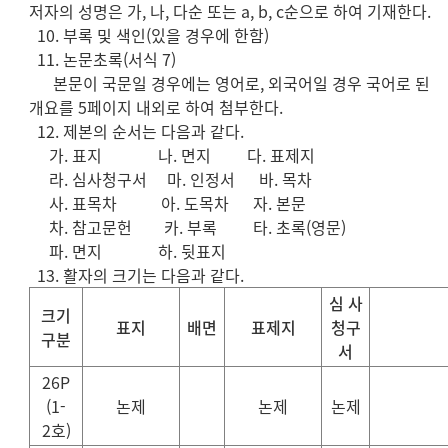
저자의 성명은 가, 나, 다순 또는 a, b, c순으로 하여 기재한다.
10. 부록 및 색인(있을 경우에 한함)
11. 논문초록(서식 7)
본문이 국문일 경우에는 영어로, 외국어일 경우 국어로 된
개요를 5페이지 내외로 하여 첨부한다.
12. 제본의 순서는 다음과 같다.
가. 표지 나. 면지 다. 표제지
라. 심사청구서 마. 인정서 바. 목차
사. 표목차 아. 도목차 자. 본문
차. 참고문헌 카. 부록 타. 초록(영문)
파. 면지 하. 뒷표지
13. 활자의 크기는 다음과 같다.
심 사
크기
표지
배면
표제지
청구
구분
서
26P
(1-
논제
논제
논제
2
호
)