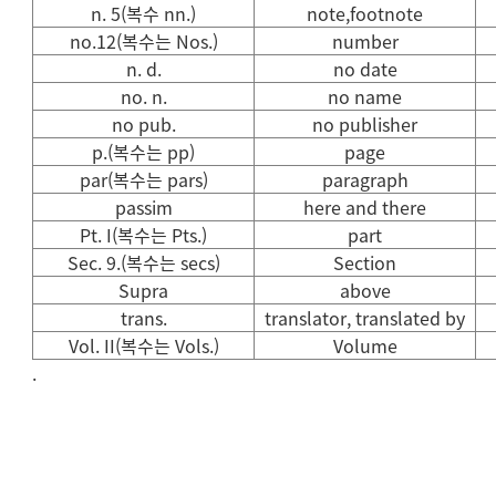
n. 5(복수 nn.)
note,footnote
no.12(복수는 Nos.)
number
n. d.
no date
no. n.
no name
no pub.
no publisher
p.(복수는 pp)
page
par(복수는 pars)
paragraph
passim
here and there
Pt. I(복수는 Pts.)
part
Sec. 9.(복수는 secs)
Section
Supra
above
trans.
translator, translated by
Vol. II(복수는 Vols.)
Volume
.